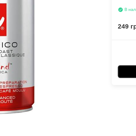
В нал
249 г