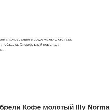
нка, консервация в среде углекислого газа.
яя обжарка. Специальный помол для
со.
рели Кофе молотый Illy Normal