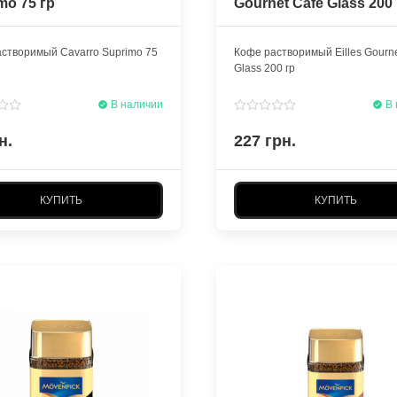
mo 75 гр
Gournet Cafe Glass 200 
створимый Cavarro Suprimo 75
Кофе растворимый Eilles Gourne
Glass 200 гр
В наличии
В 
н.
227 грн.
КУПИТЬ
КУПИТЬ