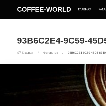
COFFEE-WORLD
ГЛАВНАЯ
КАТА
93B6C2E4-9C59-45D
Главная
Фотопоток
93B6C2E4-9C59-45D5-834