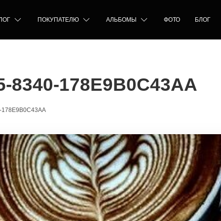
ЛОГ
ПОКУПАТЕЛЮ
АЛЬБОМЫ
ФОТО
БЛОГ
5-8340-178E9B0C43AA
0-178E9B0C43AA