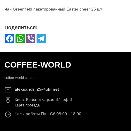
Чай Greenfield пакетированный Easter cheer 25 шт
Поделиться!
Facebook
WhatsApp
Viber
Telegram
COFFEE-WORLD
coffee-world.com.ua
aleksandr_25@ukr.net
Киев
,
Красноткацкая 87, оф 3
Карта проезда
Часы работы
Пн - Сб 08:00 - 18:00