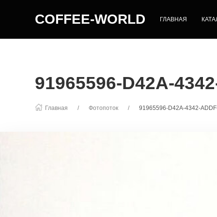
COFFEE-WORLD
ГЛАВНАЯ
КАТА
91965596-D42A-434
Главная
Фотопоток
91965596-D42A-4342-ADD