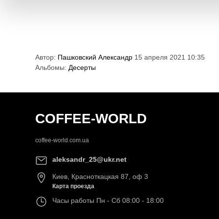
Автор:
Пашковский Александр
15 апреля 2021 10:35
Альбомы:
Десерты
COFFEE-WORLD
coffee-world.com.ua
aleksandr_25@ukr.net
Киев
,
Красноткацкая 87, оф 3
Карта проезда
Часы работы
Пн - Сб 08:00 - 18:00