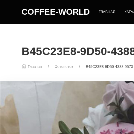
COFFEE-WORLD
ГЛАВНАЯ
КАТА
B45C23E8-9D50-438
Главная
Фотопоток
B45C23E8-9D50-4388-9573