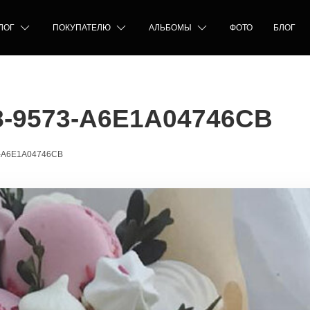
ЛОГ
ПОКУПАТЕЛЮ
АЛЬБОМЫ
ФОТО
БЛОГ
8-9573-A6E1A04746CB
-A6E1A04746CB