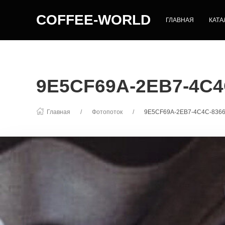
COFFEE-WORLD
ГЛАВНАЯ
КАТА
9E5CF69A-2EB7-4C4
Главная
Фотопоток
9E5CF69A-2EB7-4C4C-836