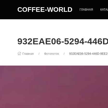
COFFEE-WORLD
ГЛАВНАЯ
КАТА
932EAE06-5294-446
Главная
Фотопоток
932EAE06-5294-446D-9EE