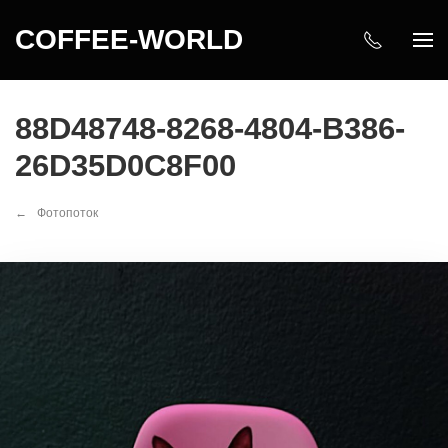
COFFEE-WORLD
88D48748-8268-4804-B386-
26D35D0C8F00
Фотопоток