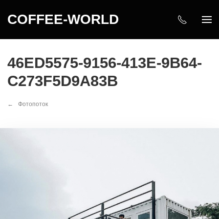
COFFEE-WORLD
46ED5575-9156-413E-9B64-
C273F5D9A83B
Фотопоток