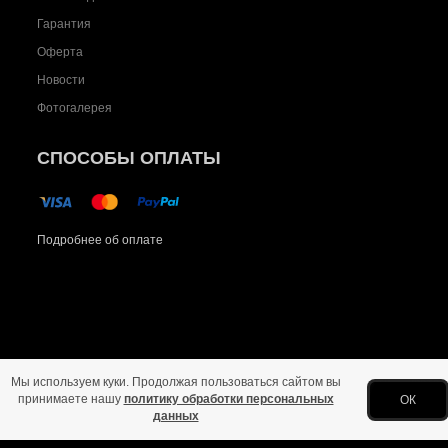
Гарантия
Оферта
Новости
Фотогалерея
СПОСОБЫ ОПЛАТЫ
Подробнее об оплате
Мы используем куки. Продолжая пользоваться сайтом вы
Главная
Политика конфиденциальности
Оферта
Новости
Фото
принимаете нашу
политику обработки персональных
ОК
данных
Copyright © 2026 Все права защищены.