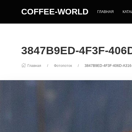
COFFEE-WORLD
ГЛАВНАЯ
КАТА
3847B9ED-4F3F-406
Главная
Фотопоток
3847B9ED-4F3F-406D-A31