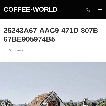
COFFEE-WORLD
25243A67-AAC9-471D-807B-
67BE905974B5
Фотопоток