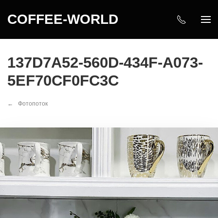
COFFEE-WORLD
137D7A52-560D-434F-A073-
5EF70CF0FC3C
Фотопоток