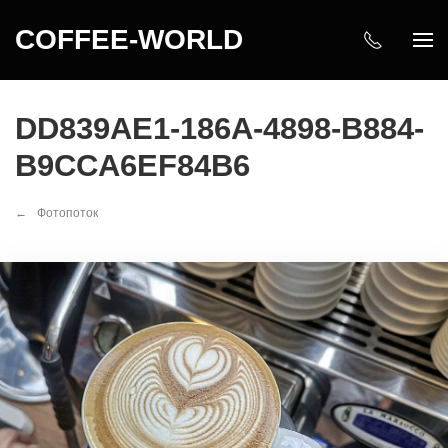
COFFEE-WORLD
DD839AE1-186A-4898-B884-
B9CCA6EF84B6
Фотопоток