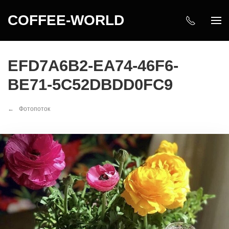
COFFEE-WORLD
EFD7A6B2-EA74-46F6-
BE71-5C52DBDD0FC9
Фотопоток