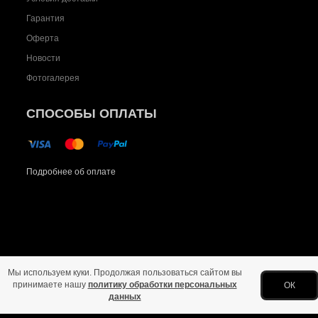
Гарантия
Оферта
Новости
Фотогалерея
СПОСОБЫ ОПЛАТЫ
Подробнее об оплате
Мы используем куки. Продолжая пользоваться сайтом вы
Главная
Политика конфиденциальности
Оферта
Новости
Фото
принимаете нашу
политику обработки персональных
ОК
данных
Copyright © 2026 Все права защищены.