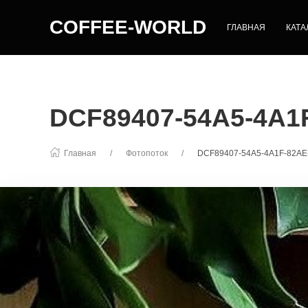
COFFEE-WORLD
ГЛАВНАЯ
КАТА
DCF89407-54A5-4A1
Главная
Фотопоток
DCF89407-54A5-4A1F-82A