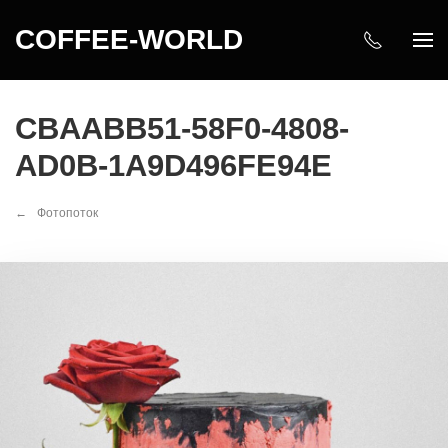
COFFEE-WORLD
CBAABB51-58F0-4808-
AD0B-1A9D496FE94E
Фотопоток