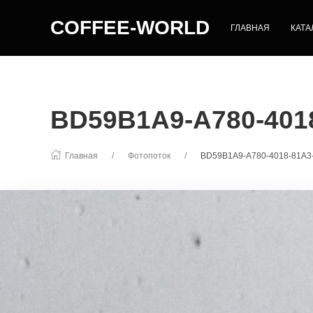
COFFEE-WORLD
ГЛАВНАЯ
КАТА
BD59B1A9-A780-401
Главная
Фотопоток
BD59B1A9-A780-4018-81A