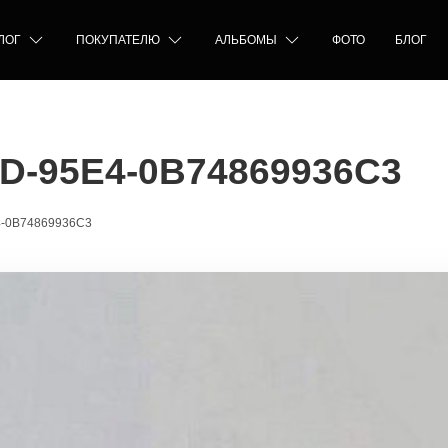
ЛОГ
ПОКУПАТЕЛЮ
АЛЬБОМЫ
ФОТО
БЛОГ
D-95E4-0B74869936C3
4-0B74869936C3