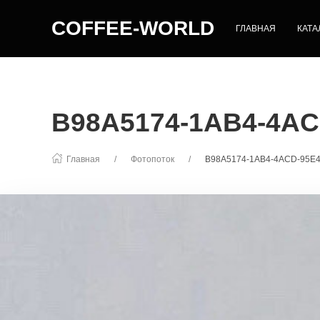
COFFEE-WORLD
ГЛАВНАЯ
КАТА
B98A5174-1AB4-4AC
Главная
Фотопоток
B98A5174-1AB4-4ACD-95E