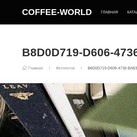
COFFEE-WORLD
ГЛАВНАЯ
КАТА
B8D0D719-D606-473
Главная
Фотопоток
B8D0D719-D606-4736-BAB