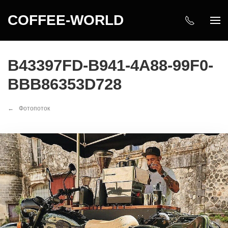
COFFEE-WORLD
B43397FD-B941-4A88-99F0-
BBB86353D728
Фотопоток