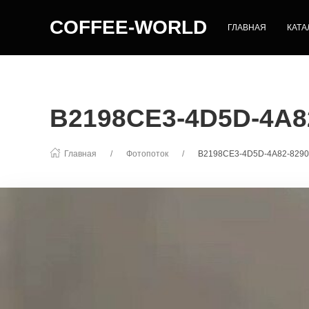
COFFEE-WORLD
ГЛАВНАЯ
КАТА
B2198CE3-4D5D-4A8
Главная
Фотопоток
B2198CE3-4D5D-4A82-829