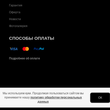
Гарантия
Оферта
Новости
Фотогалерея
СПОСОБЫ ОПЛАТЫ
Подробнее об оплате
Мы используем куки. Продолжая пользоваться сайтом вы
Главная
Политика конфиденциальности
Оферта
Новости
Фото
принимаете нашу
политику обработки персональных
ОК
данных
Copyright © 2026 Все права защищены.