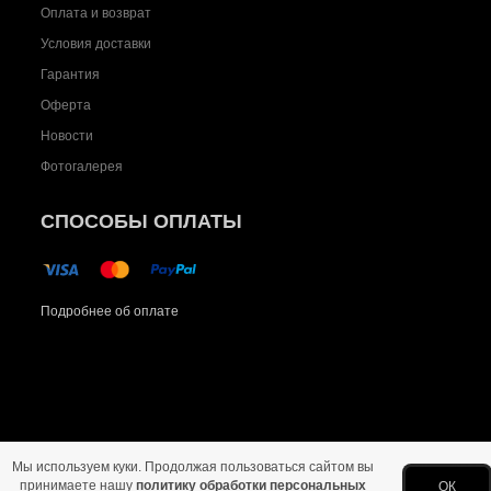
Оплата и возврат
Условия доставки
Гарантия
Оферта
Новости
Фотогалерея
СПОСОБЫ ОПЛАТЫ
Подробнее об оплате
Мы используем куки. Продолжая пользоваться сайтом вы
Главная
Политика конфиденциальности
Оферта
Новости
Фото
принимаете нашу
политику обработки персональных
ОК