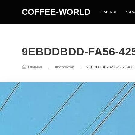
COFFEE-WORLD
ГЛАВНАЯ
КАТА
9EBDDBDD-FA56-42
Главная
Фотопоток
9EBDDBDD-FA56-425D-A3E