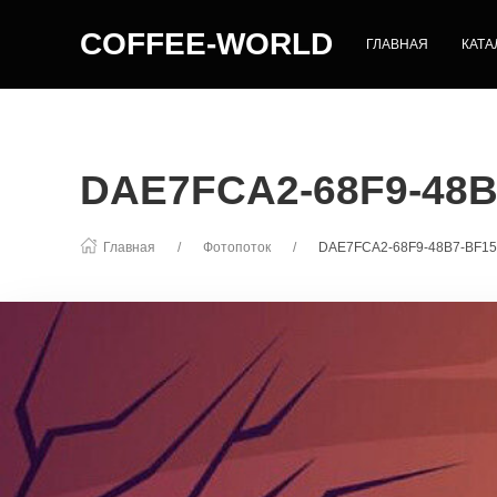
COFFEE-WORLD
ГЛАВНАЯ
КАТА
DAE7FCA2-68F9-48
Главная
Фотопоток
DAE7FCA2-68F9-48B7-BF1