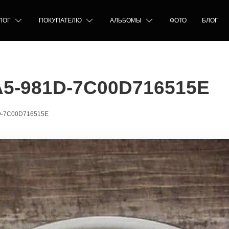
ЛОГ
ПОКУПАТЕЛЮ
АЛЬБОМЫ
ФОТО
БЛОГ
5-981D-7C00D716515E
D-7C00D716515E