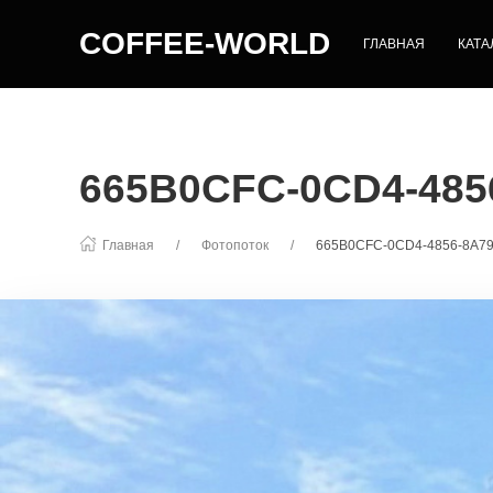
COFFEE-WORLD
ГЛАВНАЯ
КАТА
665B0CFC-0CD4-485
Главная
Фотопоток
665B0CFC-0CD4-4856-8A7