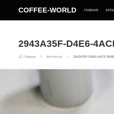
COFFEE-WORLD
ГЛАВНАЯ
КАТА
2943A35F-D4E6-4AC
Главная
Фотопоток
2943A35F-D4E6-4ACE-984