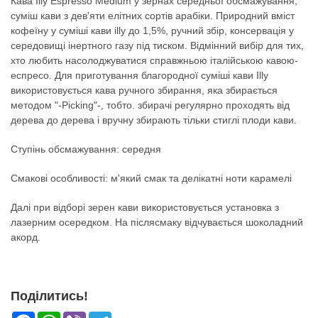
Кава Illy Espresso Medium у зернах середньої обсмажування,
суміш кави з дев'яти елітних сортів арабіки. Природний вміст
кофеїну у суміші кави illy до 1,5%, ручний збір, консервація у
середовищі інертного газу під тиском. Відмінний вибір для тих,
хто любить насолоджуватися справжньою італійською кавою-
еспресо. Для приготування благородної суміші кави Illy
використовується кава ручного збирання, яка збирається
методом "-Рісking"-, тобто. збирачі регулярно проходять від
дерева до дерева і вручну збирають тільки стиглі плоди кави.
Ступінь обсмажування: середня
Смакові особливості: м'який смак та делікатні ноти карамелі
Далі при відборі зерен кави використовується установка з
лазерним осередком. На післясмаку відчувається шоколадний
акорд.
Поділитись!
Facebook
WhatsApp
Viber
Telegram