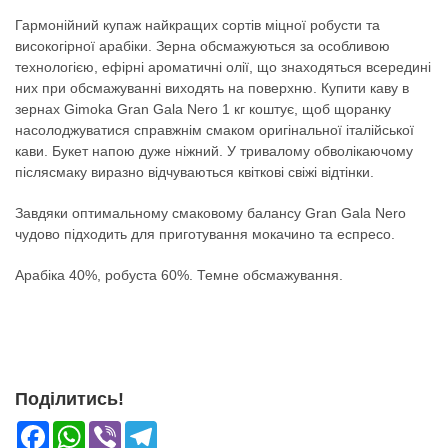
Гармонійний купаж найкращих сортів міцної робусти та
високогірної арабіки. Зерна обсмажуються за особливою
технологією, ефірні ароматичні олії, що знаходяться всередині
них при обсмажуванні виходять на поверхню. Купити каву в
зернах Gimoka Gran Gala Nero 1 кг коштує, щоб щоранку
насолоджуватися справжнім смаком оригінальної італійської
кави. Букет напою дуже ніжний. У тривалому обволікаючому
післясмаку виразно відчуваються квіткові свіжі відтінки.
Завдяки оптимальному смаковому балансу Gran Gala Nero
чудово підходить для приготування мокачино та еспресо.
Арабіка 40%, робуста 60%. Темне обсмажування.
Поділитись!
Facebook
WhatsApp
Viber
Telegram