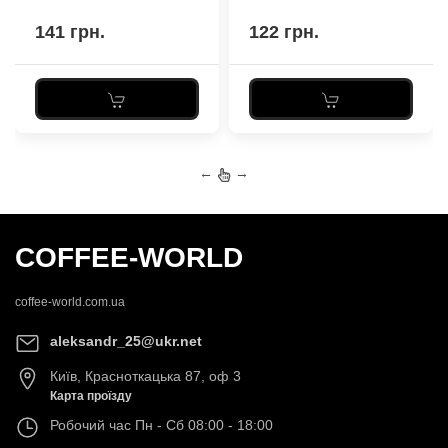
141 грн.
122 грн.
←
→
COFFEE-WORLD
coffee-world.com.ua
aleksandr_25@ukr.net
Київ
,
Красноткацька 87, оф 3
Карта проїзду
Робочий час
Пн - Сб 08:00 - 18:00