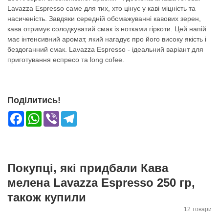
Lavazza Espresso саме для тих, хто цінує у каві міцність та
насиченість. Завдяки середній обсмажуванні кавових зерен,
кава отримує солодкуватий смак із нотками гіркоти. Цей напій
має інтенсивний аромат, який нагадує про його високу якість і
бездоганний смак. Lavazza Espresso - ідеальний варіант для
приготування еспресо та long cofee.
Поділитись!
Facebook
WhatsApp
Viber
Telegram
Покупці, які придбали Кава
мелена Lavazza Espresso 250 гр,
також купили
12 товари