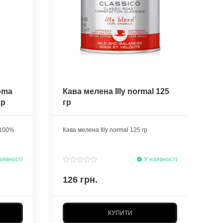
oma
Кава мелена Illy normal 125
К
гр
гр
M
 100%
Кава мелена Illy normal 125 гр
Ка
12
аявності
У наявності
126 грн.
1
КУПИТИ