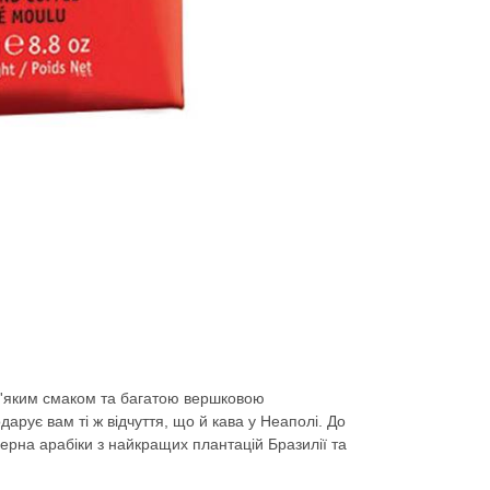
м'яким смаком та багатою вершковою
дарує вам ті ж відчуття, що й кава у Неаполі. До
ерна арабіки з найкращих плантацій Бразилії та