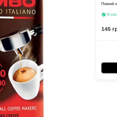
Повний 
В ная
145 г