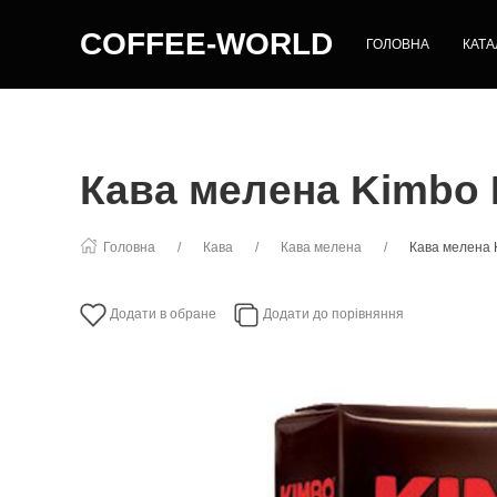
COFFEE-WORLD
ГОЛОВНА
КАТА
Кава мелена Kimbo 
Головна
Кава
Кава мелена
Кава мелена 
Додати в обране
Додати до порівняння