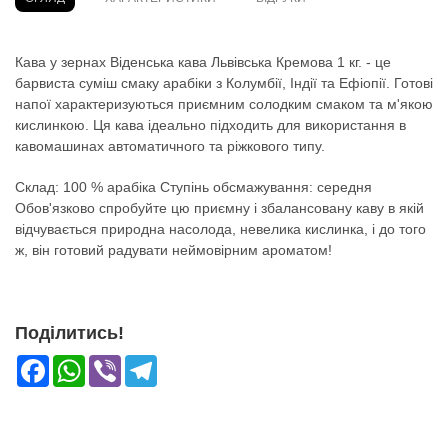
Кава у зернах Віденська кава Львівська Кремова 1 кг. - це
барвиста суміш смаку арабіки з Колумбії, Індії та Ефіопії. Готові
напої характеризуються приємним солодким смаком та м'якою
кислинкою. Ця кава ідеально підходить для використання в
кавомашинах автоматичного та ріжкового типу.
Склад: 100 % арабіка Ступінь обсмажування: середня
Обов'язково спробуйте цю приємну і збалансовану каву в якій
відчувається природна насолода, невелика кислинка, і до того
ж, він готовий радувати неймовірним ароматом!
Поділитись!
Facebook
WhatsApp
Viber
Telegram