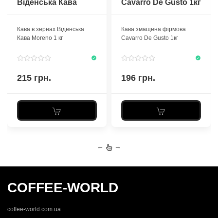
Віденська Кава
Cavarro De Gusto 1кг
Moreno 1 кг
Кава в зернах Віденська
Кава змащена фірмова
Кава Moreno 1 кг
Cavarro De Gusto 1кг
215 грн.
196 грн.
←
→
COFFEE-WORLD
coffee-world.com.ua