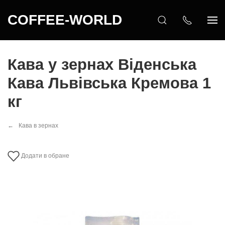
COFFEE-WORLD
Кава у зернах Віденська
Кава Львівська Кремова 1
кг
Кава в зернах
Додати в обране