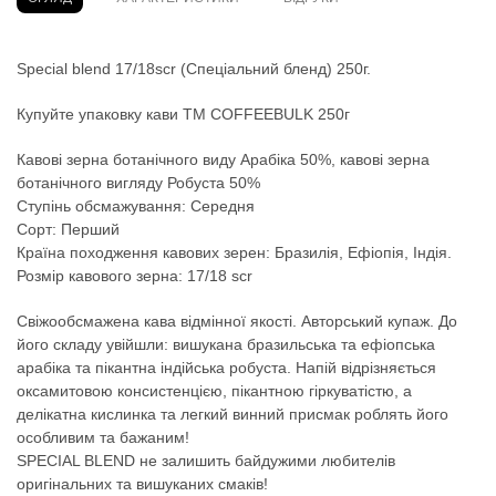
Special blend 17/18scr (Спеціальний бленд) 250г.
Купуйте упаковку кави TM COFFEEBULK 250г
Кавові зерна ботанічного виду Арабіка 50%, кавові зерна
ботанічного вигляду Робуста 50%
Ступінь обсмажування: Середня
Сорт: Перший
Країна походження кавових зерен: Бразилія, Ефіопія, Індія.
Розмір кавового зерна: 17/18 scr
Свіжообсмажена кава відмінної якості. Авторський купаж. До
його складу увійшли: вишукана бразильська та ефіопська
арабіка та пікантна індійська робуста. Напій відрізняється
оксамитовою консистенцією, пікантною гіркуватістю, а
делікатна кислинка та легкий винний присмак роблять його
особливим та бажаним!
SPECIAL BLEND не залишить байдужими любителів
оригінальних та вишуканих смаків!