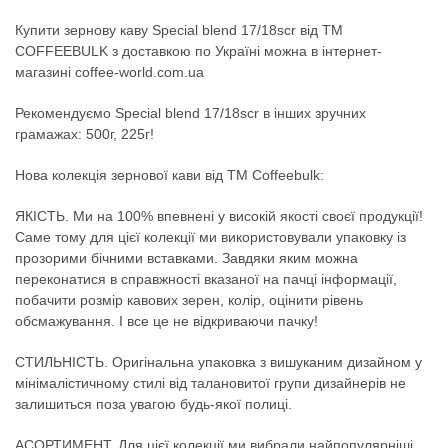
Купити зернову каву Special blend 17/18scr від TM
COFFEEBULK з доставкою по Україні можна в інтернет-
магазині coffee-world.com.ua
Рекомендуємо Special blend 17/18scr в інших зручних
грамажах: 500г, 225г!
Нова колекція зернової кави від ТМ Сoffeebulk:
ЯКІСТЬ. Ми на 100% впевнені у високій якості своєї продукції!
Саме тому для цієї колекції ми використовували упаковку із
прозорими бічними вставками. Завдяки яким можна
переконатися в справжності вказаної на пачці інформації,
побачити розмір кавових зерен, колір, оцінити рівень
обсмажування. І все це не відкриваючи пачку!
СТИЛЬНІСТЬ. Оригінальна упаковка з вишуканим дизайном у
мінімалістичному стилі від талановитої групи дизайнерів не
залишиться поза увагою будь-якої полиці.
АСОРТИМЕНТ. Для цієї колекції ми вибрали найпопулярніші