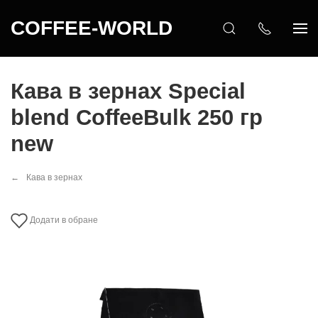
COFFEE-WORLD
Кава в зернах Special
blend CoffeeBulk 250 гр
new
Кава в зернах
Додати в обране