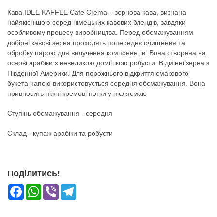
Кава IDEE KAFFEE Cafe Crema – зернова кава, визнана
найякіснішою серед німецьких кавових блендів, завдяки
особливому процесу виробництва. Перед обсмажуванням
добірні кавові зерна проходять попереднє очищення та
обробку парою для вилучення компонентів. Вона створена на
основі арабіки з невеликою домішкою робусти. Відмінні зерна з
Південної Америки. Для порожнього відкриття смакового
букета напою використовується середня обсмажування. Вона
привносить ніжні кремові нотки у післясмак.
Ступінь обсмажування - середня
Склад - купаж арабіки та робусти
Поділитись!
Facebook
WhatsApp
Viber
Telegram