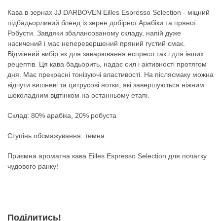
Кава в зернах JJ DARBOVEN Eilles Espresso Selection - міцний
підбадьорливий бленд із зерен добірної Арабіки та пряної
Робусти. Завдяки збалансованому складу, напій дуже
насичений і має неперевершений пряний густий смак.
Відмінний вибір як для заварювання еспресо так і для інших
рецептів. Ця кава бадьорить, надає сил і активності протягом
дня. Має прекрасні тонізуючі властивості. На післясмаку можна
відчути вишневі та цитрусові нотки, які завершуються ніжним
шоколадним відтінком на останньому етапі.
Склад: 80% арабіка, 20% робуста
Ступінь обсмажування: темна
Приємна ароматна кава Eilles Espresso Selection для початку
чудового ранку!
Поділитись!