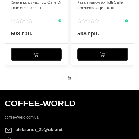
Кава в капсулах Totti Caffe Di
Кава в капсулах Totti Caffe
Latte 8гр * 100 шт
Americano 8гр*100 шт
598 грн.
598 грн.
←
→
COFFEE-WORLD
coffee-world.com.ua
aleksandr_25@ukr.net