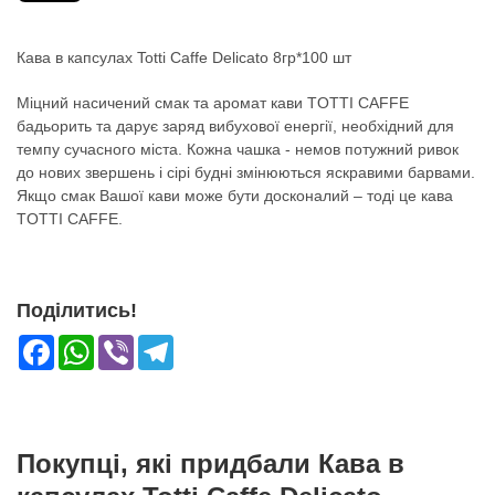
Кава в капсулах Totti Caffe Delicato 8гр*100 шт
Міцний насичений смак та аромат кави TOTTI CAFFE
бадьорить та дарує заряд вибухової енергії, необхідний для
темпу сучасного міста. Кожна чашка - немов потужний ривок
до нових звершень і сірі будні змінюються яскравими барвами.
Якщо смак Вашої кави може бути досконалий – тоді це кава
TOTTI CAFFE.
Поділитись!
Facebook
WhatsApp
Viber
Telegram
Покупці, які придбали Кава в