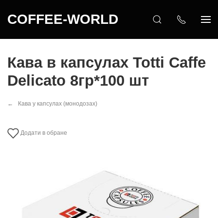
COFFEE-WORLD
Кава в капсулах Totti Caffe
Delicato 8гр*100 шт
Кава у капсулах (монодозах)
Додати в обране