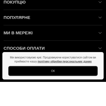
ПОКУПЦЮ
ПОПУЛЯРНЕ
МИ В МЕРЕЖІ
СПОСОБИ ОПЛАТИ
Ми використовуємо кукі. Продовжуючи користуватися сайтом ви
приймаєте нашу
політику обробки персональних даних
ЗАЛИШАЙТЕСЬ НА ЗВ'ЯЗКУ!
ОК
Головна
Політика конфіденційності
Оферта
Новини
Фото
Copyright © 2026 Всі права захищені