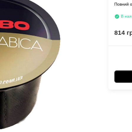
Повний 
В ная
814 г