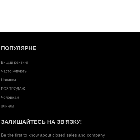
ПОПУЛЯРНЕ
Вищий рейтинг
Часто купують
Новинки
РОЗПРОДАЖ
Чоловікам
Жінкам
ЗАЛИШАЙТЕСЬ НА ЗВ'ЯЗКУ!
Be the first to know about closed sales and company