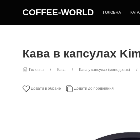
COFFEE-WORLD
ГОЛОВНА
КАТА
Кава в капсулах Kim
Головна
Кава
Кава у капсулах (монодозах)
Додати в обране
Додати до порівняння