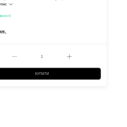
опис
вності
рн.
КУПИТИ