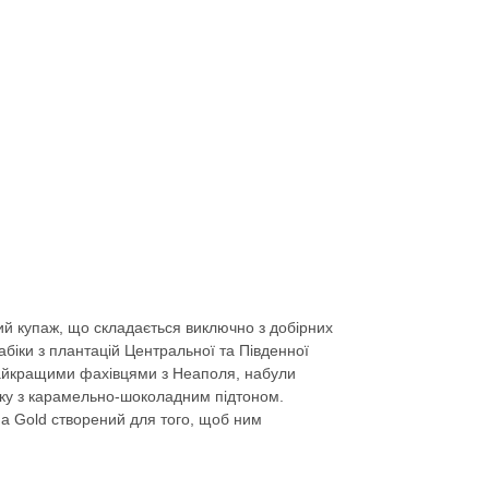
й купаж, що складається виключно з добірних
рабіки з плантацій Центральної та Південної
найкращими фахівцями з Неаполя, набули
ку з карамельно-шоколадним підтоном.
a Gold створений для того, щоб ним