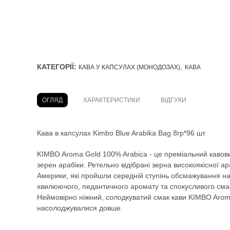
КАТЕГОРІЇ:
,
КАВА У КАПСУЛАХ (МОНОДОЗАХ)
КАВА
ОГЛЯД
ХАРАКТЕРИСТИКИ
ВІДГУКИ
Кава в капсулах Kimbo Blue Arabika Bag 8гр*96 шт
KIMBO Aroma Gold 100% Arabica - це преміальний кавови
зерен арабіки. Ретельно відібрані зерна високоякісної а
Америки, які пройшли середній ступінь обсмажування 
хвилюючого, педантичного аромату та спокусливого сма
Неймовірно ніжний, солодкуватий смак кави KIMBO Arom
насолоджувалися довше.