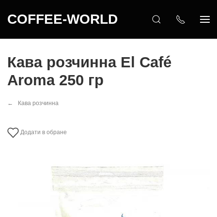
COFFEE-WORLD
Кава розчинна Еl Café
Aroma 250 гр
Кава розчинна
Додати в обране