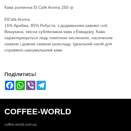
Кава розчинна Еl Café Aroma 250 гр
ElCafe Aroma
15% Арабіка, 85% Робуста, з додаванням кавової олії.
Вишукана, якісна сублімована кава з Еквадору. Кава
характеризується ледь помітною кислинкою, насиченим
смаком і довгим смаком шоколаду. Ідеальний напій для
справжніх шанувальників кави.
Поділитись!
Facebook
WhatsApp
Viber
Telegram
COFFEE-WORLD
coffee-world.com.ua