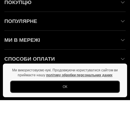
ПОКУПЦЮ
ПОПУЛЯРНЕ
МИ В МЕРЕЖІ
СПОСОБИ ОПЛАТИ
Ми використовуємо кукі. Продовжуючи користуватися сайтом ви
приймаєте нашу
політику обробки персональних даних
ЗАЛИШАЙТЕСЬ НА ЗВ'ЯЗКУ!
ОК
Головна
Політика конфіденційності
Оферта
Новини
Фото
Copyright © 2026 Всі права захищені