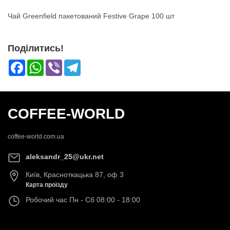
Чай Greenfield пакетований Festive Grape 100 шт
Поділитись!
Facebook
WhatsApp
Viber
Telegram
COFFEE-WORLD
coffee-world.com.ua
aleksandr_25@ukr.net
Київ
,
Красноткацька 87, оф 3
Карта проїзду
Робочий час
Пн - Сб 08:00 - 18:00