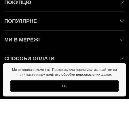
ПОКУПЦЮ
ПОПУЛЯРНЕ
МИ В МЕРЕЖІ
СПОСОБИ ОПЛАТИ
Ми використовуємо кукі. Продовжуючи користуватися сайтом ви
приймаєте нашу
політику обробки персональних даних
ЗАЛИШАЙТЕСЬ НА ЗВ'ЯЗКУ!
ОК
Головна
Політика конфіденційності
Оферта
Новини
Фото
Copyright © 2026 Всі права захищені