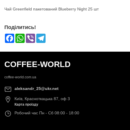
Чай Greenfield пакетований Blueberry Night 25 шт
Поділитись!
Facebook
WhatsApp
Viber
Telegram
COFFEE-WORLD
coffee-world.com.ua
aleksandr_25@ukr.net
Київ
,
Красноткацька 87, оф 3
Карта проїзду
Робочий час
Пн - Сб 08:00 - 18:00